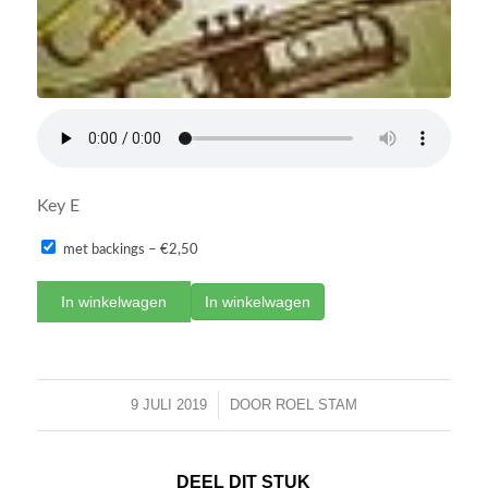
Key E
met backings
–
€2,50
In winkelwagen
9 JULI 2019
/
DOOR
ROEL STAM
DEEL DIT STUK