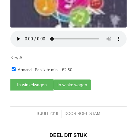
Key A
Armand - Ben ik te min
–
€2,50
In winkelwagen
9 JULI 2019
/
DOOR
ROEL STAM
DEEL DIT STUK