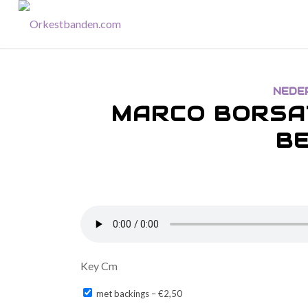
NEDE
MARCO BORSAT
B
Key Cm
met backings
–
€2,50