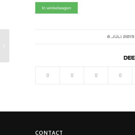
In winkelwagen
8 JULI 2019
/
Rene Froger – Een eigen
huis
DEE
CONTACT