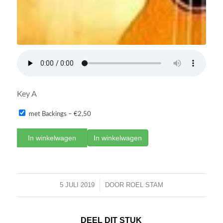
Key A
met Backings
–
€2,50
In winkelwagen
5 JULI 2019
/
DOOR
ROEL STAM
DEEL DIT STUK