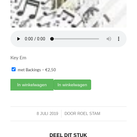
Key Em
met Backings
–
€2,50
In winkelwagen
8 JULI 2019
/
DOOR
ROEL STAM
DEEL DIT STUK