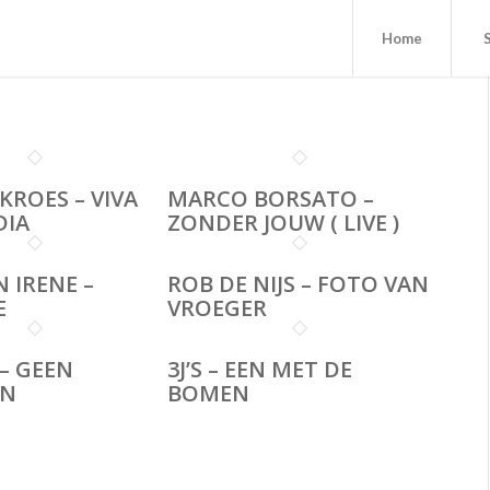
Home
KROES – VIVA
MARCO BORSATO –
DIA
ZONDER JOUW ( LIVE )
 IRENE –
ROB DE NIJS – FOTO VAN
E
VROEGER
 – GEEN
3J’S – EEN MET DE
EN
BOMEN