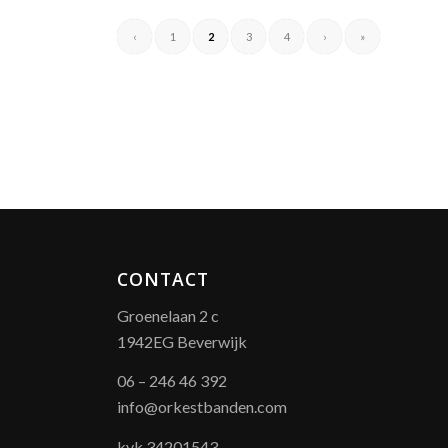
‹
1
2
3
4
›
»
CONTACT
Groenelaan 2 c
1942EG Beverwijk
06 – 246 46 392
info@orkestbanden.com
kvk 34201543